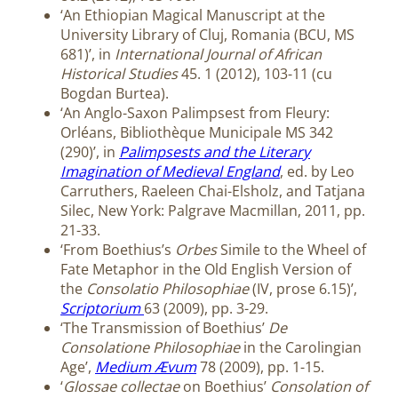
‘An Ethiopian Magical Manuscript at the
University Library of Cluj, Romania (BCU, MS
681)’, in
International Journal of African
Historical Studies
45. 1 (2012), 103-11 (cu
Bogdan Burtea).
‘An Anglo-Saxon Palimpsest from Fleury:
Orléans, Bibliothèque Municipale MS 342
(290)’, in
Palimpsests and the Literary
Imagination of Medieval England
, ed. by Leo
Carruthers, Raeleen Chai-Elsholz, and Tatjana
Silec, New York: Palgrave Macmillan, 2011, pp.
21-33.
‘From Boethius’s
Orbes
Simile to the Wheel of
Fate Metaphor in the Old English Version of
the
Consolatio Philosophiae
(IV, prose 6.15)’,
Scriptorium
63 (2009), pp. 3-29.
‘The Transmission of Boethius’
De
Consolatione Philosophiae
in the Carolingian
Age’,
Medium Ævum
78 (2009), pp. 1-15.
‘
Glossae collectae
on Boethius’
Consolation of