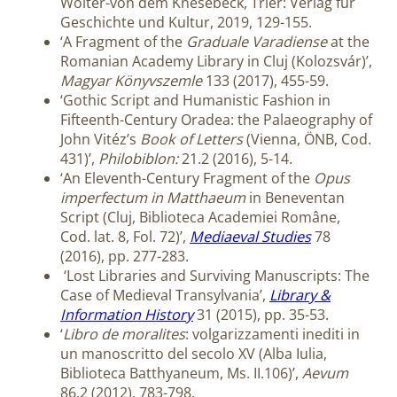
Wolter-von dem Knesebeck, Trier: Verlag für
Geschichte und Kultur, 2019, 129-155.
‘A Fragment of the
Graduale Varadiense
at the
Romanian Academy Library in Cluj (Kolozsvár)’,
Magyar Könyvszemle
133 (2017), 455-59.
‘Gothic Script and Humanistic Fashion in
Fifteenth-Century Oradea: the Palaeography of
John Vitéz’s
Book of Letters
(Vienna, ÖNB, Cod.
431)’,
Philobiblon:
21.2 (2016), 5-14.
‘An Eleventh-Century Fragment of the
Opus
imperfectum in Matthaeum
in Beneventan
Script (Cluj, Biblioteca Academiei Române,
Cod. lat. 8, Fol. 72)’,
Mediaeval Studies
78
(2016), pp. 277-283.
‘Lost Libraries and Surviving Manuscripts: The
Case of Medieval Transylvania’,
Library &
Information History
31 (2015), pp. 35-53.
‘
Libro de moralites
: volgarizzamenti inediti in
un manoscritto del secolo XV (Alba Iulia,
Biblioteca Batthyaneum, Ms. II.106)’,
Aevum
86.2 (2012), 783-798.