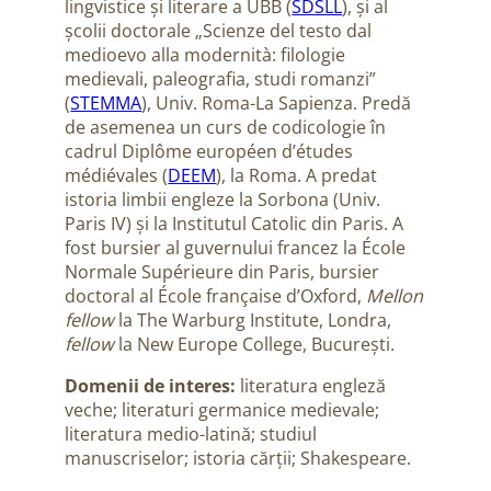
lingvistice și literare a UBB (
SDSLL
), și al
școlii doctorale „Scienze del testo dal
medioevo alla modernità: filologie
medievali, paleografia, studi romanzi”
(
STEMMA
), Univ. Roma-La Sapienza. Predă
de asemenea un curs de codicologie în
cadrul Diplôme européen d’études
médiévales (
DEEM
), la Roma. A predat
istoria limbii engleze la Sorbona (Univ.
Paris IV) și la Institutul Catolic din Paris. A
fost bursier al guvernului francez la École
Normale Supérieure din Paris, bursier
doctoral al École française d’Oxford,
Mellon
fellow
la The Warburg Institute, Londra,
fellow
la New Europe College, București.
Domenii de interes:
literatura engleză
veche; literaturi germanice medievale;
literatura medio-latină; studiul
manuscriselor; istoria cărții; Shakespeare.