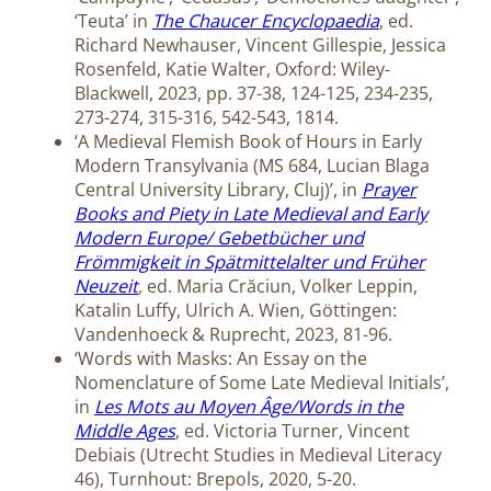
‘Teuta’ in
The Chaucer Encyclopaedia
, ed.
Richard Newhauser, Vincent Gillespie, Jessica
Rosenfeld, Katie Walter, Oxford: Wiley-
Blackwell, 2023, pp. 37-38, 124-125, 234-235,
273-274, 315-316, 542-543, 1814.
‘A Medieval Flemish Book of Hours in Early
Modern Transylvania (MS 684, Lucian Blaga
Central University Library, Cluj)’, in
Prayer
Books and Piety in Late Medieval and Early
Modern Europe/ Gebetbücher und
Frömmigkeit in Spätmittelalter und Früher
Neuzeit
,
ed. Maria Crăciun, Volker Leppin,
Katalin Luffy, Ulrich A. Wien, Göttingen:
Vandenhoeck & Ruprecht, 2023, 81-96.
‘Words with Masks: An Essay on the
Nomenclature of Some Late Medieval Initials’,
in
Les Mots au Moyen Âge/Words in the
Middle Ages
, ed. Victoria Turner, Vincent
Debiais (Utrecht Studies in Medieval Literacy
46), Turnhout: Brepols, 2020, 5-20.