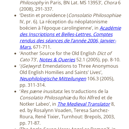
Philosophy
in Paris, BN Lat. MS 13953’,
Chora
6
(2008), 291-337.
‘Destin et providence (
Consolatio Philosophiae
IV, pr. 6). La réception du néoplatonisme
boécien à l’époque carolingienne’, in
Académie
des Inscriptions et Belles-Lettres. Comptes
rendus des séances de l’année 2006, Janvier-
Mars
,
671-711.
‘Another Source for the Old English
Dict of
Cato
73’,
Notes & Queries
52.1 (2005), pp. 8-10.
‘
(Ge)wyrd
: Emendations to Three Anonymous
Old English Homilies and Saints’ Lives’,
Neuphilologische Mitteilungen
106.3 (2005),
pp. 311-314.
‘
Res pæne inusitata
: les traductions de la
Consolatio Philosophiæ
du Roi Alfred et de
Notker Labeo’, in
The Medieval Translator
8,
ed. by Rosalynn Voaden, Teresa Sanchez-
Roura, René Tixier, Turnhout: Brepols, 2003,
pp. 71-87.