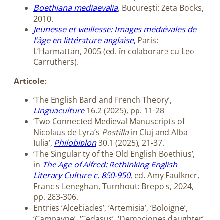
Boethiana mediaevalia
, București: Zeta Books,
2010.
Jeunesse et vieillesse: Images médiévales de
l’âge en littérature anglaise
,
Paris:
L’Harmattan, 2005 (ed. în colaborare cu Leo
Carruthers).
Articole:
‘The English Bard and French Theory’,
Linguaculture
16.2 (2025), pp. 11-28.
‘Two Connected Medieval Manuscripts of
Nicolaus de Lyra’s
Postilla
in Cluj and Alba
Iulia’,
Philobiblon
30.1 (2025), 21-37.
‘The Singularity of the Old English Boethius’,
in
The Age of Alfred: Rethinking English
Literary Culture c. 850-950
, ed. Amy Faulkner,
Francis Leneghan, Turnhout: Brepols, 2024,
pp. 283-306.
Entries ‘Alcebiades’, ‘Artemisia’, ‘Boloigne’,
‘Campayne’, ‘Cedasus’, ‘Demociones daughter’,