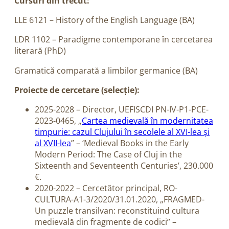
Cursuri din trecut:
LLE 6121 – History of the English Language (BA)
LDR 1102 – Paradigme contemporane în cercetarea
literară (PhD)
Gramatică comparată a limbilor germanice (BA)
Proiecte de cercetare (selecție):
2025-2028 – Director, UEFISCDI PN-IV-P1-PCE-
2023-0465, „
Cartea medievală în modernitatea
timpurie: cazul Clujului în secolele al XVI-lea și
al XVII-lea
” – ‘Medieval Books in the Early
Modern Period: The Case of Cluj in the
Sixteenth and Seventeenth Centuries’, 230.000
€.
2020-2022 – Cercetător principal, RO-
CULTURA-A1-3/2020/31.01.2020, „FRAGMED-
Un puzzle transilvan: reconstituind cultura
medievală din fragmente de codici” –