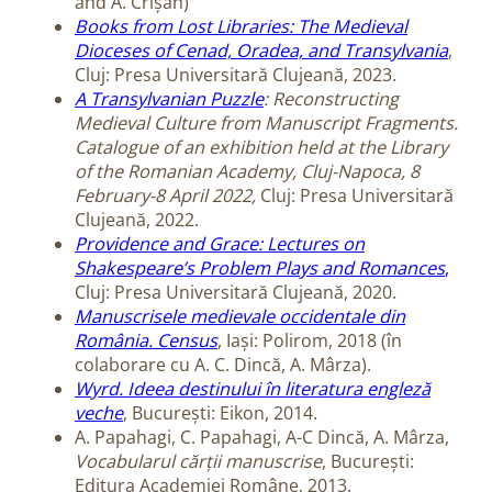
and A. Crișan)
Books from Lost Libraries: The Medieval
Dioceses of Cenad, Oradea, and Transylvania
,
Cluj: Presa Universitară Clujeană, 2023.
A Transylvanian Puzzle
: Reconstructing
Medieval Culture from Manuscript Fragments.
Catalogue of an exhibition held at the Library
of the Romanian Academy, Cluj-Napoca, 8
February-8 April 2022,
Cluj: Presa Universitară
Clujeană, 2022.
Providence and Grace: Lectures on
Shakespeare’s Problem Plays and Romances
,
Cluj: Presa Universitară Clujeană, 2020.
Manuscrisele medievale occidentale din
România. Census
, Iași: Polirom, 2018 (în
colaborare cu A. C. Dincă, A. Mârza).
Wyrd. Ideea destinului în literatura engleză
veche
, București: Eikon, 2014.
A. Papahagi, C. Papahagi, A-C Dincă, A. Mârza,
Vocabularul cărții manuscrise
, București:
Editura Academiei Române, 2013.