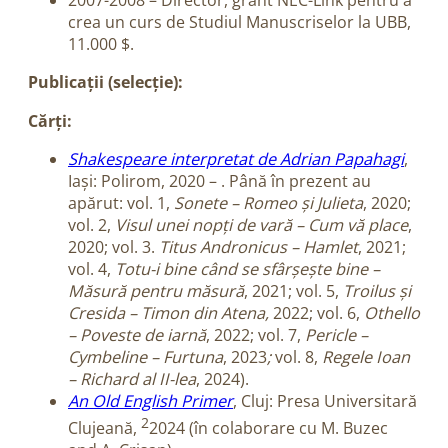
2007-2008 – Director, grant NEC-Link pentru a
crea un curs de Studiul Manuscriselor la UBB,
11.000 $.
Publicații (selecție):
Cărți:
Shakespeare interpretat de Adrian Papahagi
,
Iași: Polirom, 2020 – . Până în prezent au
apărut: vol. 1,
Sonete – Romeo și Julieta
, 2020;
vol. 2,
Visul unei nopți de vară – Cum vă place
,
2020; vol. 3.
Titus Andronicus – Hamlet
, 2021;
vol. 4,
Totu-i bine când se sfârșește bine –
Măsură pentru măsură
, 2021; vol. 5,
Troilus și
Cresida – Timon din Atena,
2022; vol. 6,
Othello
– Poveste de iarnă
, 2022; vol. 7,
Pericle –
Cymbeline – Furtuna
, 2023
;
vol. 8,
Regele Ioan
– Richard al II-lea
, 2024).
An Old English Primer
, Cluj: Presa Universitară
2
Clujeană,
2024 (în colaborare cu M. Buzec