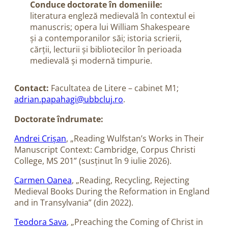
Conduce doctorate în domeniile:
literatura engleză medievală în contextul ei
manuscris; opera lui William Shakespeare
și a contemporanilor săi; istoria scrierii,
cărții, lecturii și bibliotecilor în perioada
medievală și modernă timpurie.
Contact:
Facultatea de Litere – cabinet M1;
adrian.papahagi@ubbcluj.ro
.
Doctorate îndrumate:
Andrei Crișan
, „Reading Wulfstan’s Works in Their
Manuscript Context: Cambridge, Corpus Christi
College, MS 201” (susținut în 9 iulie 2026).
Carmen Oanea
, „Reading, Recycling, Rejecting
Medieval Books During the Reformation in England
and in Transylvania” (din 2022).
Teodora Sava
, „Preaching the Coming of Christ in