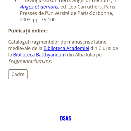
‘The Anglo-Saxon Hero: Angel or Demon?’, in
Anges et démons
, ed. Leo Carruthers, Paris:
Presses de l’Université de Paris-Sorbonne,
2003, pp. 75-100.
Publicații online:
Catalogul fragmentelor de manuscrise latine
medievale de la
Biblioteca Academiei
din Cluj și de
la
Biblioteca Batthyaneum
din Alba Iulia pe
Fragmentarium.ms.
Cadre
DSAS