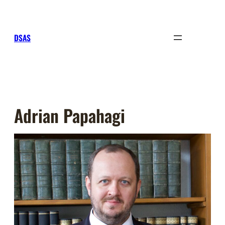
Sari
la
conținut
DSAS
Adrian Papahagi