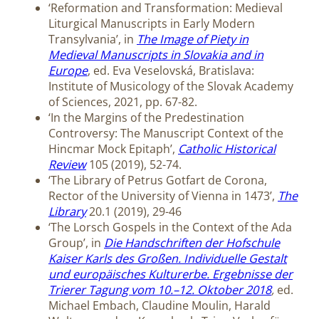
‘Reformation and Transformation: Medieval
Liturgical Manuscripts in Early Modern
Transylvania’, in
The Image of Piety in
Medieval Manuscripts in Slovakia and in
Europe
, ed. Eva Veselovská, Bratislava:
Institute of Musicology of the Slovak Academy
of Sciences, 2021, pp. 67-82.
‘In the Margins of the Predestination
Controversy: The Manuscript Context of the
Hincmar Mock Epitaph’,
Catholic Historical
Review
105 (2019), 52-74.
‘The Library of Petrus Gotfart de Corona,
Rector of the University of Vienna in 1473’,
The
Library
20.1 (2019), 29-46
‘The Lorsch Gospels in the Context of the Ada
Group’, in
Die Handschriften der Hofschule
Kaiser Karls des Großen. Individuelle Gestalt
und europäisches Kulturerbe. Ergebnisse der
Trierer Tagung vom 10.–12. Oktober 2018
,
ed.
Michael Embach, Claudine Moulin, Harald