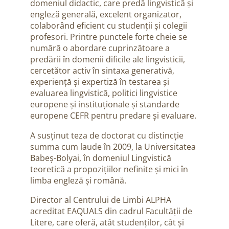
domeniul didactic, care predă lingvistică și
engleză generală, excelent organizator,
colaborând eficient cu studenții și colegii
profesori. Printre punctele forte cheie se
numără o abordare cuprinzătoare a
predării în domenii dificile ale lingvisticii,
cercetător activ în sintaxa generativă,
experiență și expertiză în testarea și
evaluarea lingvistică, politici lingvistice
europene și instituționale și standarde
europene CEFR pentru predare și evaluare.
A susținut teza de doctorat cu distincție
summa cum laude în 2009, la Universitatea
Babeș-Bolyai, în domeniul Lingvistică
teoretică a propozițiilor nefinite și mici în
limba engleză și română.
Director al Centrului de Limbi ALPHA
acreditat EAQUALS din cadrul Facultății de
Litere, care oferă, atât studenților, cât și