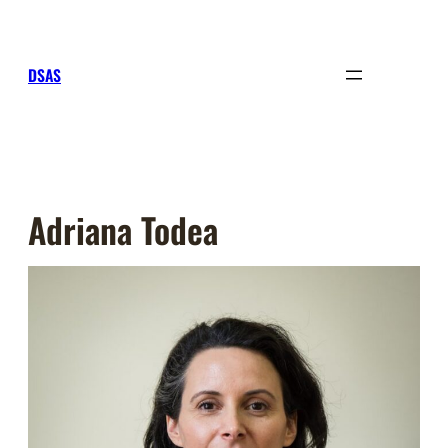
Sari
la
conținut
DSAS
Adriana Todea