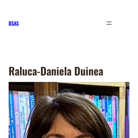
Sari
la
conținut
DSAS
Raluca-Daniela Duinea