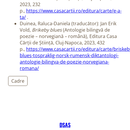
2023, 232
p.,
https://www.casacartii.ro/editura/carte/e-a-
ta/
.
Duinea, Raluca-Daniela (traducător): Jan Erik
Vold,
Brikeby blues
(Antologie bilingvă de
poezie – norvegiană – română), Editura Casa
Cărții de Știință, Cluj-Napoca, 2023, 432
p.,
https://www.casacartii.ro/editura/carte/briskeb
blues-tospraklig-norsk-rumensk-diktantologi-
antologie-bilingva-de-poezie-norvegiana-
romana/
Cadre
DSAS