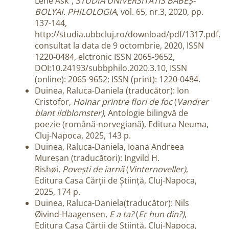
Lene Ask”,
STUDIA UNIVERSITATIS BABEȘ-
BOLYAI. PHILOLOGIA
, vol. 65, nr.3, 2020, pp.
137-144,
http://studia.ubbcluj.ro/download/pdf/1317.pdf,
consultat la data de 9 octombrie, 2020, ISSN
1220-0484, elctronic ISSN 2065-9652,
DOI:10.24193/subbphilo.2020.3.10, ISSN
(online): 2065-9652; ISSN (print): 1220-0484.
Duinea, Raluca-Daniela (traducător): Ion
Cristofor,
Hoinar printre flori de foc
(
Vandrer
blant ildblomster)
, Antologie bilingvă de
poezie (română-norvegiană), Editura Neuma,
Cluj-Napoca, 2025, 143 p.
Duinea, Raluca-Daniela, Ioana Andreea
Mureșan (traducători): Ingvild H.
Rishøi,
Povești de iarnă
(
Vinternoveller)
,
Editura Casa Cărții de Știință, Cluj-Napoca,
2025, 174 p.
Duinea, Raluca-Daniela(traducător): Nils
Øivind-Haagensen,
E a ta?
(
Er hun din?)
,
Editura Casa Cărții de Știință, Cluj-Napoca,