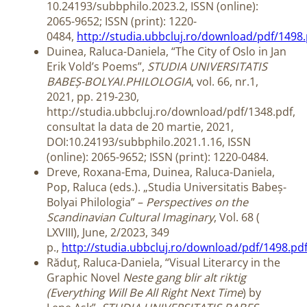
10.24193/subbphilo.2023.2, ISSN (online):
2065-9652; ISSN (print): 1220-
0484,
http://studia.ubbcluj.ro/download/pdf/1498.
Duinea, Raluca-Daniela, “The City of Oslo in Jan
Erik Vold’s Poems”,
STUDIA UNIVERSITATIS
BABEȘ-BOLYAI.PHILOLOGIA
, vol. 66, nr.1,
2021, pp. 219-230,
http://studia.ubbcluj.ro/download/pdf/1348.pdf,
consultat la data de 20 martie, 2021,
DOI:10.24193/subbphilo.2021.1.16, ISSN
(online): 2065-9652; ISSN (print): 1220-0484.
Dreve, Roxana-Ema, Duinea, Raluca-Daniela,
Pop, Raluca (eds.). „Studia Universitatis Babeș-
Bolyai Philologia” –
Perspectives on the
Scandinavian Cultural Imaginary
, Vol. 68 (
LXVIII), June, 2/2023, 349
p.,
http://studia.ubbcluj.ro/download/pdf/1498.pd
Răduț, Raluca-Daniela, “Visual Literarcy in the
Graphic Novel
Neste gang blir alt riktig
(Everything Will Be All Right Next Time
) by