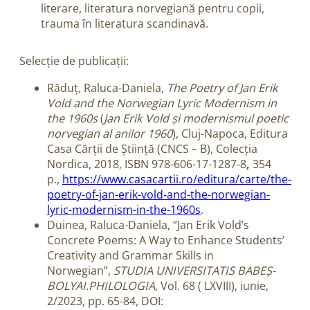
literare, literatura norvegiană pentru copii,
trauma în literatura scandinavă.
Selecție de publicații:
Răduț, Raluca-Daniela,
The Poetry of Jan Erik
Vold and the Norwegian Lyric Modernism in
the 1960s
(
Jan Erik Vold și modernismul poetic
norvegian al anilor 1960
), Cluj-Napoca, Editura
Casa Cărții de Știință (CNCS – B), Colecția
Nordica, 2018, ISBN 978-606-17-1287-8
,
354
p.,
https://www.casacartii.ro/editura/carte/the-
poetry-of-jan-erik-vold-and-the-norwegian-
lyric-modernism-in-the-1960s
.
Duinea, Raluca-Daniela, “Jan Erik Vold’s
Concrete Poems: A Way to Enhance Students’
Creativity and Grammar Skills in
Norwegian”,
STUDIA UNIVERSITATIS BABEȘ-
BOLYAI.PHILOLOGIA
, Vol. 68 ( LXVIII), iunie,
2/2023, pp. 65-84, DOI: