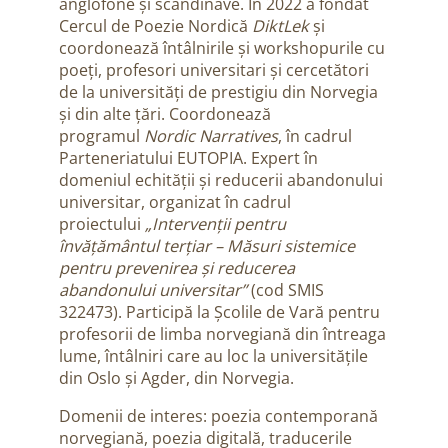
anglofone și scandinave.
În 2022 a fondat
Cercul de Poezie Nordică
DiktLek
și
coordonează întâlnirile și workshopurile cu
poeți, profesori universitari și cercetători
de la universități de prestigiu din Norvegia
și
din alte țări.
Coordonează
programul
Nordic Narratives
, în cadrul
Parteneriatului EUTOPIA. Expert în
domeniul echității și reducerii abandonului
universitar, organizat în cadrul
proiectului
„Intervenții pentru
învățământul terțiar – Măsuri sistemice
pentru prevenirea și reducerea
abandonului universitar”
(cod SMIS
322473).
Participă la Școlile de Vară pentru
profesorii de limba norvegiană din întreaga
lume, întâlniri care au loc la universitățile
din Oslo și Agder, din Norvegia.
Domenii de interes: poezia contemporană
norvegiană, poezia digitală, traducerile